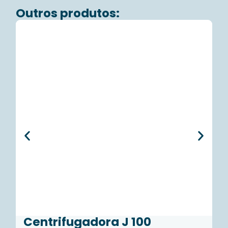
Outros produtos:
Centrifugadora J 100
C