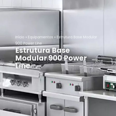
Início
»
Equipamentos
»
Estrutura Base Modular
900 Power Line
Estrutura Base
Modular 900 Power
Line