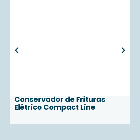
Conservador de Frituras
F
Elétrico Compact Line
Ver todos