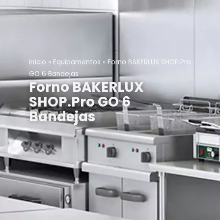
Início
»
Equipamentos
»
Forno BAKERLUX SHOP.Pro
GO 6 Bandejas
Forno BAKERLUX
SHOP.Pro GO 6
Bandejas