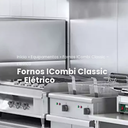
Início
»
Equipamentos
»
Fornos ICombi Classic –
Elétrico
Fornos ICombi Classic
– Elétrico