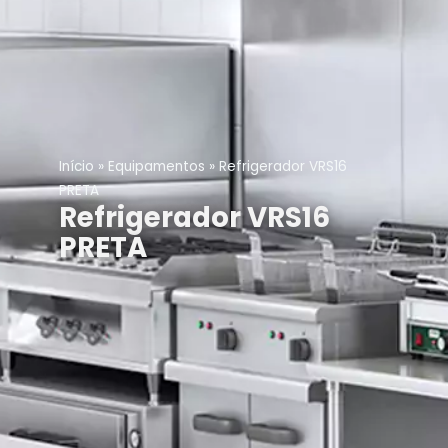
Início
»
Equipamentos
»
Refrigerador VRS16
PRETA
Refrigerador VRS16
PRETA