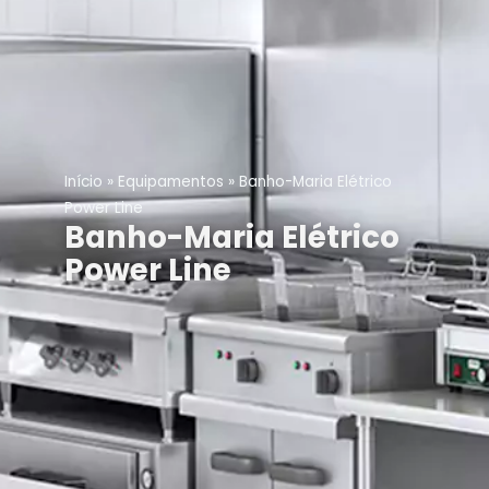
Início
»
Equipamentos
»
Banho-Maria Elétrico
Power Line
Banho-Maria Elétrico
Power Line