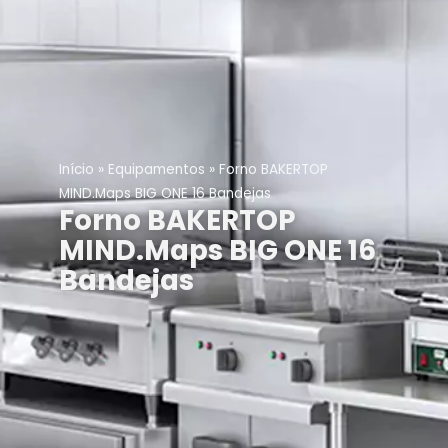
Início
»
Equipamentos
»
Forno BAKERTOP
MIND.Maps BIG ONE 16 Bandejas
Forno BAKERTOP
MIND.Maps BIG ONE 16
Bandejas