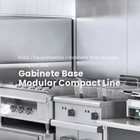
Início
»
Equipamentos
»
Gabinete Base Modular
Compact Line
Gabinete Base
Modular Compact Line