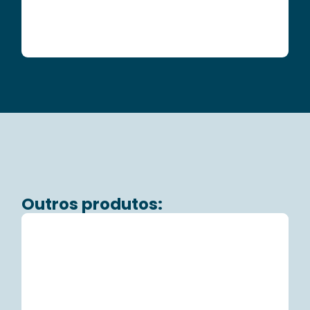
Outros produtos: