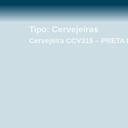
Tipo:
Cervejeiras
Cervejeira CCV315 – PRETA