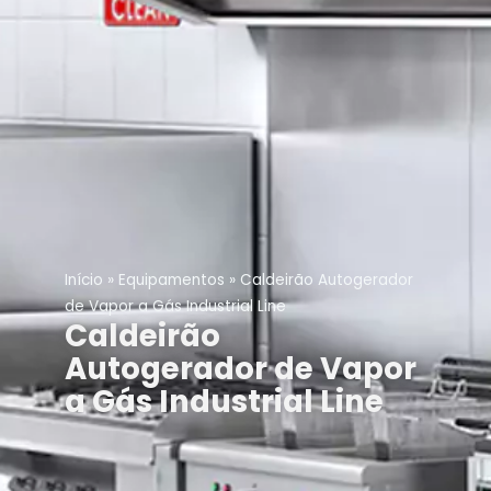
Início
»
Equipamentos
»
Caldeirão Autogerador
de Vapor a Gás Industrial Line
Caldeirão
Autogerador de Vapor
a Gás Industrial Line